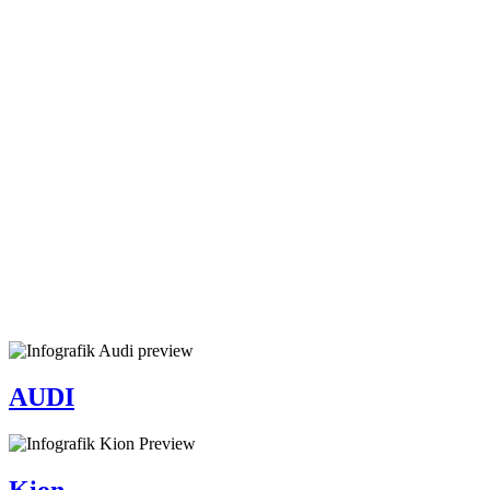
Infografiken und informative
Illustrationen, die für ein
besseres und leichteres
Verständnis von Prozessen und
Zusammenhängen sorgen.
AUDI
Kion